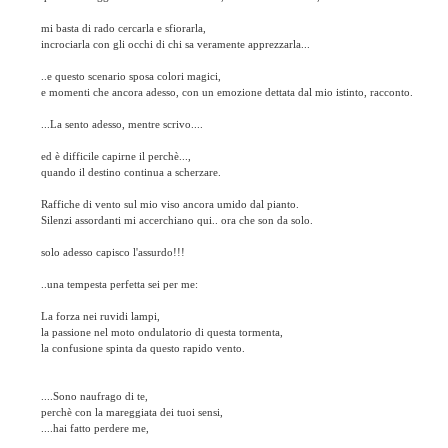
mi basta di rado cercarla e sfiorarla,
incrociarla con gli occhi di chi sa veramente apprezzarla...
..e questo scenario sposa colori magici,
e momenti che ancora adesso, con un emozione dettata dal mio istinto, racconto.
...La sento adesso, mentre scrivo....
ed è difficile capirne il perchè...,
quando il destino continua a scherzare.
Raffiche di vento sul mio viso ancora umido dal pianto.
Silenzi assordanti mi accerchiano qui.. ora che son da solo.
solo adesso capisco l'assurdo!!!
..una tempesta perfetta sei per me:
La forza nei ruvidi lampi,
la passione nel moto ondulatorio di questa tormenta,
la confusione spinta da questo rapido vento.
....Sono naufrago di te,
perchè con la mareggiata dei tuoi sensi,
....hai fatto perdere me,