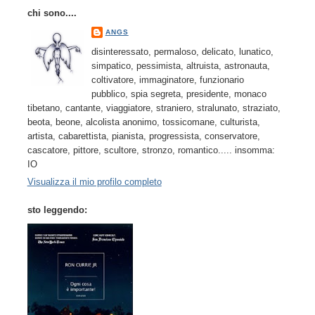
chi sono....
ANGS
disinteressato, permaloso, delicato, lunatico,
simpatico, pessimista, altruista, astronauta,
coltivatore, immaginatore, funzionario
pubblico, spia segreta, presidente, monaco
tibetano, cantante, viaggiatore, straniero, stralunato, straziato,
beota, beone, alcolista anonimo, tossicomane, culturista,
artista, cabarettista, pianista, progressista, conservatore,
cascatore, pittore, scultore, stronzo, romantico..... insomma:
IO
Visualizza il mio profilo completo
sto leggendo: