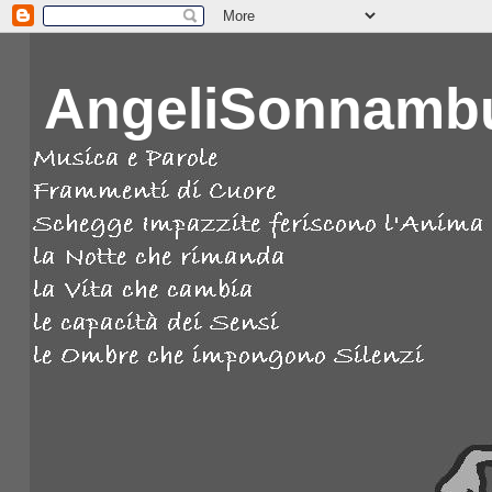
AngeliSonnambu