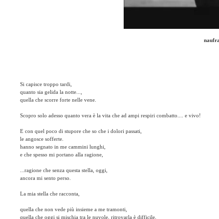
naufra
Si capisce troppo tardi,
quanto sia gelida la notte...,
quella che scorre forte nelle vene.
Scopro solo adesso quanto vera è la vita che ad ampi respiri combatto.... e vivo!
E con quel poco di stupore che so che i dolori passati,
le angosce sofferte.
hanno segnato in me cammini lunghi,
e che spesso mi portano alla ragione,
...ragione che senza questa stella, oggi,
ancora mi sento perso.
La mia stella che racconta,
quella che non vede più insieme a me tramonti,
quella che oggi si mischia tra le nuvole, ritrovarla è difficile,