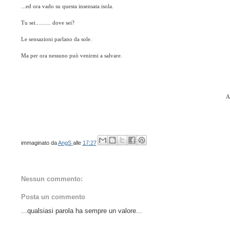
...ed ora vado su questa insensata isola.
Tu sei.......... dove sei?
Le sensazioni parlano da sole.
Ma per ora nessuno può venirmi a salvare.
A
immaginato da
AngS
alle
17:27
Nessun commento:
Posta un commento
...qualsiasi parola ha sempre un valore...