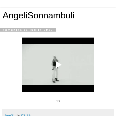
AngeliSonnambuli
domenica 11 luglio 2010
13
AngS
alle
07:39